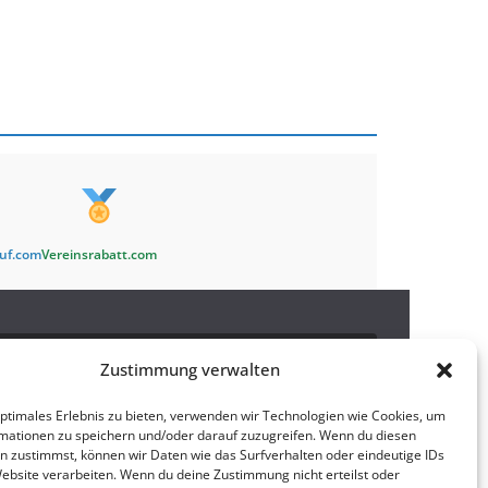
auf.com
Vereinsrabatt.com
Newsletter
Zustimmung verwalten
optimales Erlebnis zu bieten, verwenden wir Technologien wie Cookies, um
Bleibe auf dem Laufenden und abonniere
hier
unseren
mationen zu speichern und/oder darauf zuzugreifen. Wenn du diesen
Newsletter!
n zustimmst, können wir Daten wie das Surfverhalten oder eindeutige IDs
Website verarbeiten. Wenn du deine Zustimmung nicht erteilst oder
Rechtliches