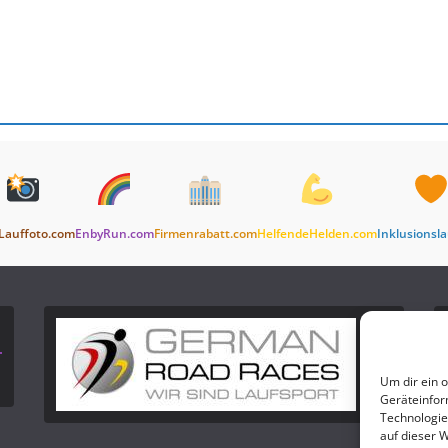
Lauffoto.com
EnbyRun.com
Firmenrabatt.com
HelfendeHelden.com
Inklusionsl
Um dir ein 
Geräteinfor
Technologie
auf dieser 