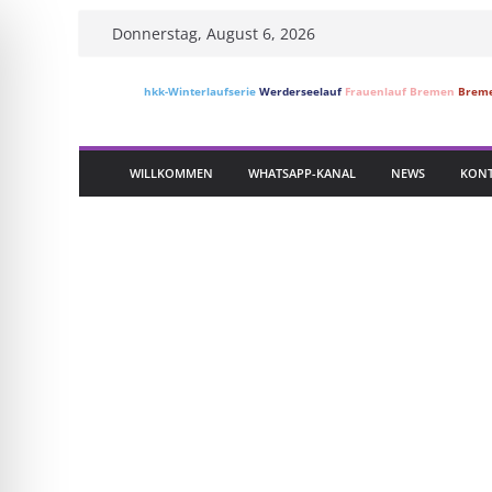
Skip
Donnerstag, August 6, 2026
to
content
hkk-Winterlaufserie
Werderseelauf
Frauenlauf Bremen
Breme
WILLKOMMEN
WHATSAPP-KANAL
NEWS
KONT