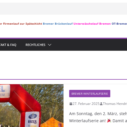
r Firmenlauf zur Spätschicht
Bremer Brückenlauf
Unterwäschelauf Bremen
OT-Breme
AKT & FAQ
RECHTLICHES
BREMER WINTERLAUFSERIE
27. Februar 2025
Thomas Hendri
Am Sonntag, den 2. März, steh
Winterlaufserie an!
Damit a