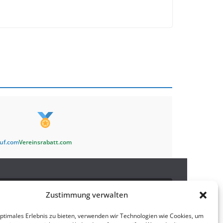
auf.com
Vereinsrabatt.com
Newsletter
Zustimmung verwalten
optimales Erlebnis zu bieten, verwenden wir Technologien wie Cookies, um
Bleibe auf dem Laufenden und abonniere
hier
unseren