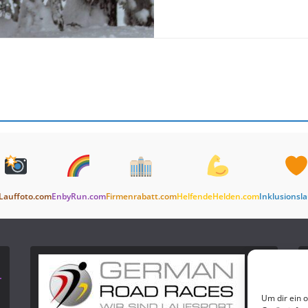
Lauffoto.com
EnbyRun.com
Firmenrabatt.com
HelfendeHelden.com
Inklusionsl
Um dir ein 